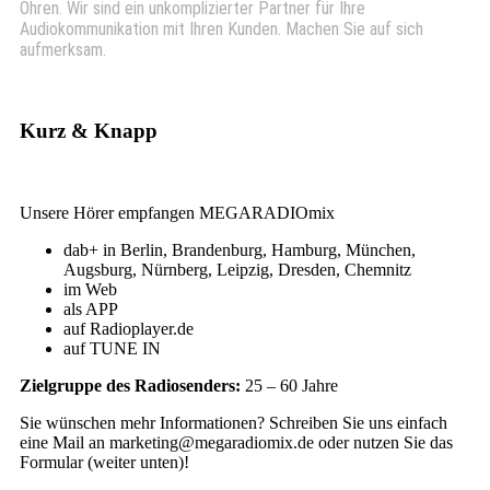
Ohren. Wir sind ein unkomplizierter Partner für Ihre
Audiokommunikation mit Ihren Kunden. Machen Sie auf sich
aufmerksam.
Kurz & Knapp
Unsere Hörer empfangen MEGARADIOmix
dab+ in Berlin, Brandenburg, Hamburg, München,
Augsburg, Nürnberg, Leipzig, Dresden, Chemnitz
im Web
als APP
auf Radioplayer.de
auf TUNE IN
Zielgruppe des Radiosenders:
25 – 60 Jahre
Sie wünschen mehr Informationen? Schreiben Sie uns einfach
eine Mail an marketing@megaradiomix.de oder nutzen Sie das
Formular (weiter unten)!