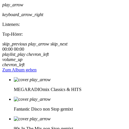
play_arrow
keyboard_arrow_right
Listeners:
Top-Hörer:
skip_previous
play_arrow
skip_next
00:00
00:00
playlist_play
chevron_left
volume_up
chevron_left
Zum Album gehen
play_arrow
MEGARADIOmix
Classics & HITS
play_arrow
Fantastic Disco
non Stop gemixt
play_arrow
90s In The Mix
non Stop gemixt