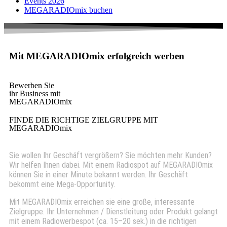
Events 2026
MEGARADIOmix buchen
Mit MEGARADIOmix erfolgreich werben
Bewerben Sie
ihr Business mit
MEGARADIO
mix
FINDE DIE RICHTIGE ZIELGRUPPE MIT
MEGARADIOmix
Sie wollen Ihr Geschäft vergrößern? Sie möchten mehr Kunden?
Wir helfen Ihnen dabei. Mit einem Radiospot auf MEGARADIOmix
können Sie in einer Minute bekannt werden. Ihr Geschäft
bekommt eine Mega-Opportunity.
Mit MEGARADIOmix erreichen sie eine große, interessante
Zielgruppe. Ihr Unternehmen / Dienstleitung oder Produkt gelangt
mit einem Radiowerbespot (ca. 15–20 sek.) in die richtigen