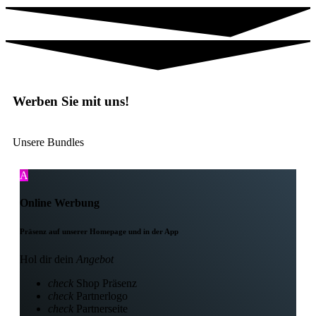
Werben Sie mit uns!
Unsere Bundles
Online Werbung
Präsenz auf unserer Homepage und in der App
Hol dir dein
Angebot
check
Shop Präsenz
check
Partnerlogo
check
Partnerseite