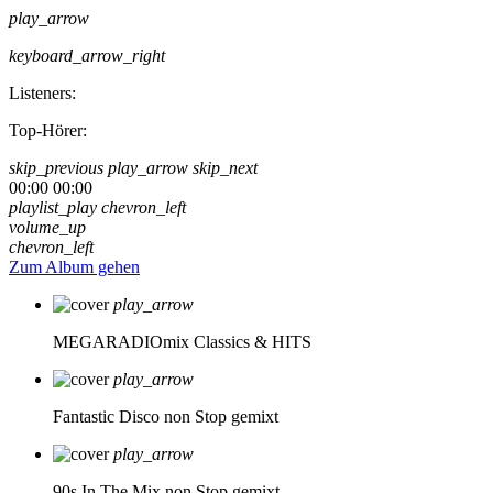
play_arrow
keyboard_arrow_right
Listeners:
Top-Hörer:
skip_previous
play_arrow
skip_next
00:00
00:00
playlist_play
chevron_left
volume_up
chevron_left
Zum Album gehen
play_arrow
MEGARADIOmix
Classics & HITS
play_arrow
Fantastic Disco
non Stop gemixt
play_arrow
90s In The Mix
non Stop gemixt