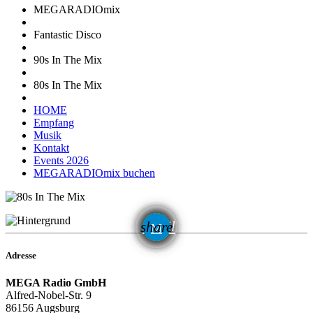
MEGARADIOmix
Fantastic Disco
90s In The Mix
80s In The Mix
HOME
Empfang
Musik
Kontakt
Events 2026
MEGARADIOmix buchen
email
share
42
Adresse
MEGA Radio GmbH
Alfred-Nobel-Str. 9
86156 Augsburg