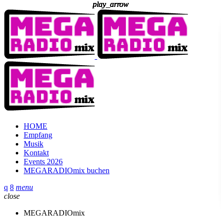
play_arrow
play_arrow
play_arrow
play_arrow
play_arrow
play_arrow
play_arrow
play_arrow
play_arrow
HOME
Empfang
Musik
Kontakt
Events 2026
MEGARADIOmix buchen
menu
close
MEGARADIOmix