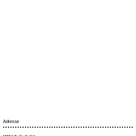
Sommer Partyboot 23.08.25 Vol.2
MEHR INFO
Adresse